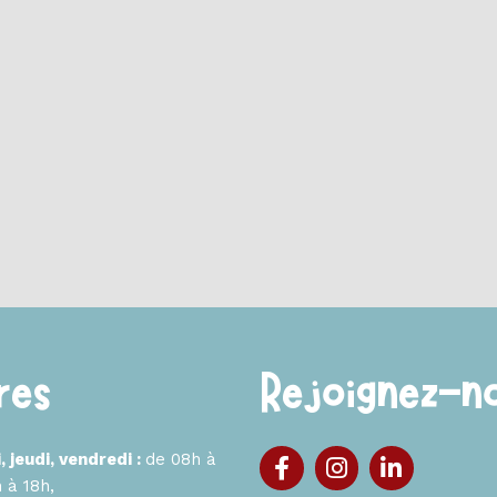
res
Rejoignez-n
, jeudi, vendredi :
de 08h à
 à 18h,